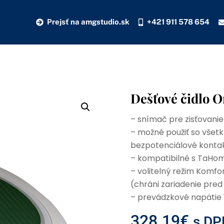
Prejsť na amgstudio.sk
+421 911 578 654
Dešťové čidlo 
– snímač pre zisťovani
– možné použiť so všetk
bezpotenciálové konta
– kompatibilné s TaHomou
– volitelný režim Komf
(chráni zariadenie pre
– prevádzkové napätie
328.19
€
s DP