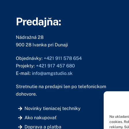
Predajňa:
Nádražná 28
900 28 Ivanka pri Dunaji
Objednávky:
+421 911 578 654
Projekty:
+421 917 457 680
E-mail:
info@amgstudio.sk
Stretnutie na predajni len po telefonickom
dohovore.
Novinky tieniacej techniky
Na ukladani
Ako nakupovať
cookies. Ro
Doprava a platba
reklamy. Sú