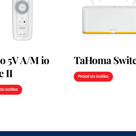
uo 5V A/M io
TaHoma Swit
 II
Pridať do košíka
 do košíka