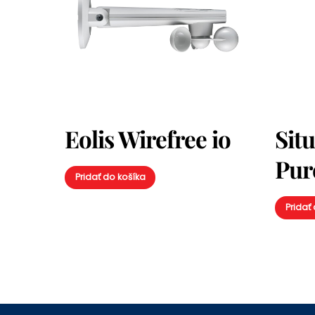
Eolis Wirefree io
Sit
Pure
Pridať do košíka
Pridať