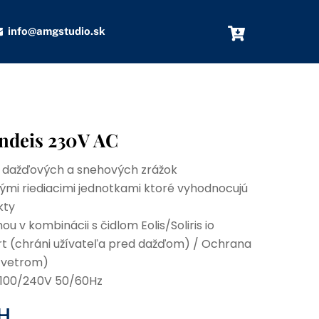
info@amgstudio.sk
Ondeis 230V AC
e dažďových a snehových zrážok
ými riediacimi jednotkami ktoré vyhodnocujú
kty
 v kombinácii s čidlom Eolis/Soliris io
ort (chráni užívateľa pred dažďom) / Ochrana
d vetrom)
 100/240V 50/60Hz
H