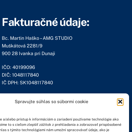
Fakturačné údaje:
Bc. Martin Haško – AMG STUDIO
Muškátová 2281/9
900 28 Ivanka pri Dunaji
IČO: 40199096
DIČ: 1048117840
IČ DPH: SK1048117840
Spravujte súhlas so súbormi cookie
e a/alebo prístup k informáciám o zariadení používame technológie ako
bíme to s cieľom zlepšiť zážitok z prehliadania a zobrazovať prispôsobené
hlas s týmito technológiami nám umožní spracovávať údaje, ako je