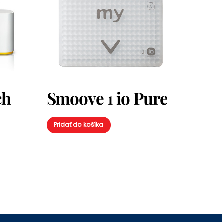
ch
Smoove 1 io Pure
Pridať do košíka