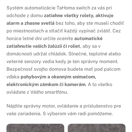
Systém automatizácie TaHoma switch za vás pri
odchode z domu
zatiahne všetky rolety, aktivuje
alarm a zhasne svetlá
bez toho, aby ste museli chodiť
po miestnostiach a stlačiť každý vypínač zvlášť. Cez
horúce letné dni určite oceníte
automatické
zatiahnutie vašich žalúzií či roliet
, aby sa v
domácnosti udržal chládok. Slnečné, teplotné alebo
veterné senzory vedia kedy je ten správny moment.
Bezpečnosť svojho domova budete mať pod palcom
vďaka
pohybovým a okenným snímačom,
elektronickým zámkom či kamerám
. A to všetko
ovládate z Vášho smartfónu.
Nájdite správny motor, ovládanie a príslušenstvo pre
vaše zariadenia. S výberom vám radi pomôžeme.