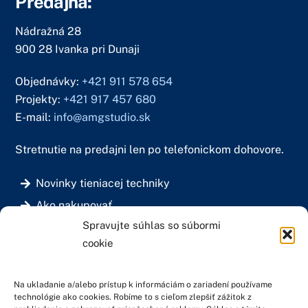
Predajňa:
Nádražná 28
900 28 Ivanka pri Dunaji
Objednávky:
+421 911 578 654
Projekty:
+421 917 457 680
E-mail:
info@amgstudio.sk
Stretnutie na predajni len po telefonickom dohovore.
Novinky tieniacej techniky
Ako nakupovať
Spravujte súhlas so súbormi
Doprava a platba
cookie
Všeobecné obchodné podmienky
Fakturačné údaje:
Na ukladanie a/alebo prístup k informáciám o zariadení používame
technológie ako cookies. Robíme to s cieľom zlepšiť zážitok z
Bc. Martin Haško – AMG STUDIO