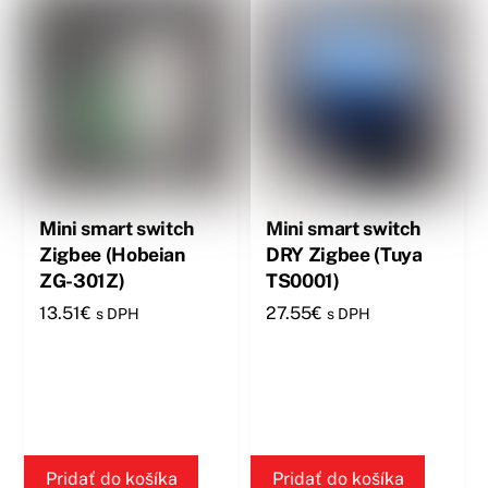
Mini smart switch
Mini smart switch
Zigbee (Hobeian
DRY Zigbee (Tuya
ZG-301Z)
TS0001)
13.51
€
27.55
€
s DPH
s DPH
Pridať do košíka
Pridať do košíka