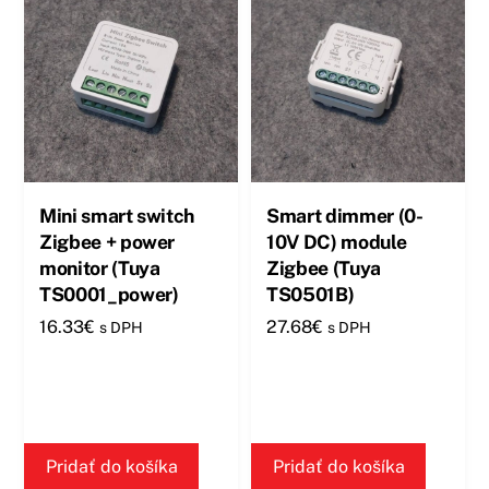
Mini smart switch
Smart dimmer (0-
Zigbee + power
10V DC) module
monitor (Tuya
Zigbee (Tuya
TS0001_power)
TS0501B)
16.33
€
27.68
€
s DPH
s DPH
Pridať do košíka
Pridať do košíka