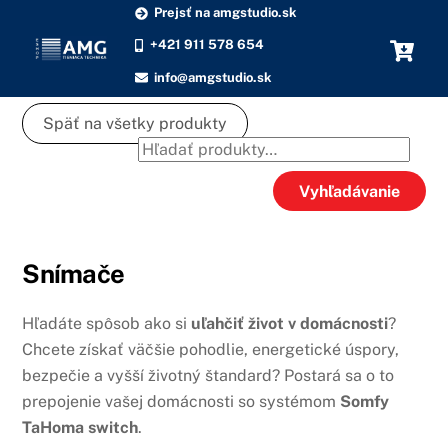
Skip
Prejsť na amgstudio.sk
to
+421 911 578 654
content
info@amgstudio.sk
Späť na všetky produkty
Hľadať:
Vyhľadávanie
Snímače
Hľadáte spôsob ako si
uľahčiť život v domácnosti
?
Chcete získať väčšie pohodlie, energetické úspory,
bezpečie a vyšší životný štandard? Postará sa o to
prepojenie vašej domácnosti so systémom
Somfy
TaHoma switch
.