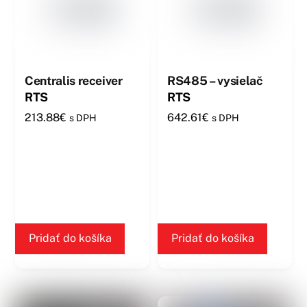
Centralis receiver
RS485 – vysielač
RTS
RTS
213.88
€
642.61
€
s DPH
s DPH
Pridať do košíka
Pridať do košíka