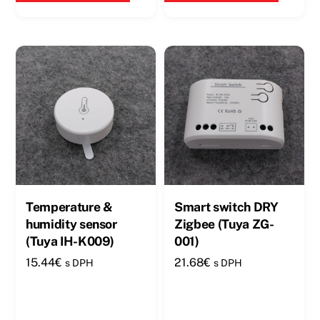
Temperature &
Smart switch DRY
humidity sensor
Zigbee (Tuya ZG-
(Tuya IH-K009)
001)
15.44
€
21.68
€
s DPH
s DPH