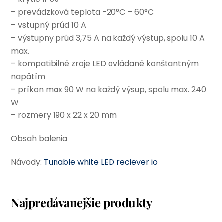
– prevádzková teplota -20°C – 60°C
– vstupný prúd 10 A
– výstupny prúd 3,75 A na každý výstup, spolu 10 A
max.
– kompatibilné zroje LED ovládané konštantným
napätím
– príkon max 90 W na každý výsup, spolu max. 240
W
– rozmery 190 x 22 x 20 mm
Obsah balenia
Návody:
Tunable white LED reciever io
Najpredávanejšie produkty