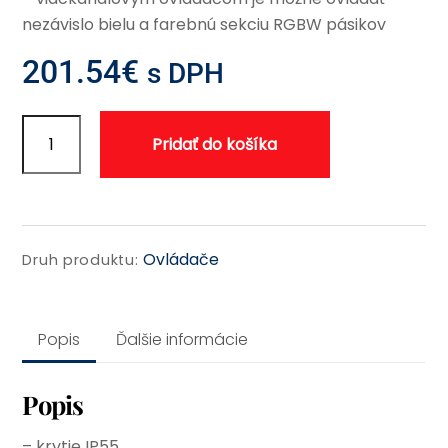
nezávislo bielu a farebnú sekciu RGBW pásikov
201.54
€
s DPH
množstvo
Pridať do košíka
Tunable
white
LED
reciever
io
Ovládače
Druh produktu:
Popis
Ďalšie informácie
Popis
– krytie IP55