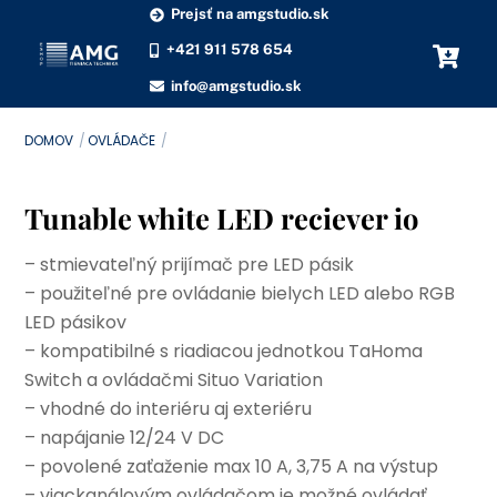
Skip
Prejsť na amgstudio.sk
to
+421 911 578 654
content
info@amgstudio.sk
DOMOV
OVLÁDAČE
Tunable white LED reciever io
– stmievateľný prijímač pre LED pásik
– použiteľné pre ovládanie bielych LED alebo RGB
LED pásikov
– kompatibilné s riadiacou jednotkou TaHoma
Switch a ovládačmi Situo Variation
– vhodné do interiéru aj exteriéru
– napájanie 12/24 V DC
– povolené zaťaženie max 10 A, 3,75 A na výstup
– viackanálovým ovládačom je možné ovládať