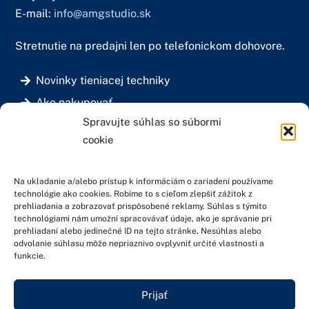
E-mail:
info@amgstudio.sk
Stretnutie na predajni len po telefonickom dohovore.
Novinky tieniacej techniky
Ako nakupovať
Spravujte súhlas so súbormi
Doprava a platba
cookie
Všeobecné obchodné podmienky
Fakturačné údaje:
Na ukladanie a/alebo prístup k informáciám o zariadení používame
technológie ako cookies. Robíme to s cieľom zlepšiť zážitok z
Bc. Martin Haško – AMG STUDIO
prehliadania a zobrazovať prispôsobené reklamy. Súhlas s týmito
Muškátová 2281/9
technológiami nám umožní spracovávať údaje, ako je správanie pri
prehliadaní alebo jedinečné ID na tejto stránke. Nesúhlas alebo
900 28 Ivanka pri Dunaji
odvolanie súhlasu môže nepriaznivo ovplyvniť určité vlastnosti a
funkcie.
IČO: 40199096
DIČ: 1048117840
Prijať
IČ DPH: SK1048117840