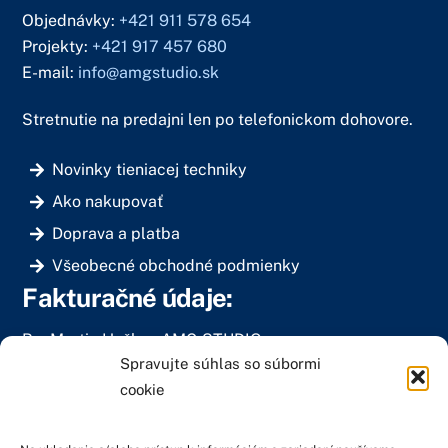
Objednávky:
+421 911 578 654
Projekty:
+421 917 457 680
E-mail:
info@amgstudio.sk
Stretnutie na predajni len po telefonickom dohovore.
Novinky tieniacej techniky
Ako nakupovať
Doprava a platba
Všeobecné obchodné podmienky
Fakturačné údaje:
Bc. Martin Haško – AMG STUDIO
Spravujte súhlas so súbormi
Muškátová 2281/9
cookie
900 28 Ivanka pri Dunaji
IČO: 40199096