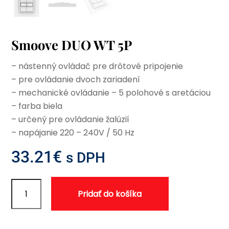
Smoove DUO WT 5P
– nástenný ovládač pre drôtové pripojenie
– pre ovládanie dvoch zariadení
– mechanické ovládanie – 5 polohové s aretáciou
– farba biela
– určený pre ovládanie žalúzií
– napájanie 220 – 240V / 50 Hz
33.21
€
s DPH
množstvo
Pridať do košíka
Smoove
DUO
WT