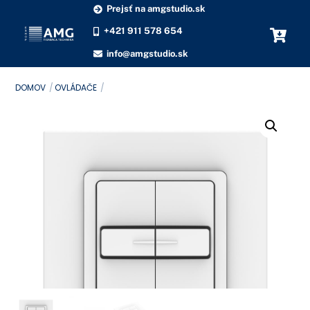
Skip
Prejsť na amgstudio.sk
to
+421 911 578 654
content
info@amgstudio.sk
DOMOV
OVLÁDAČE