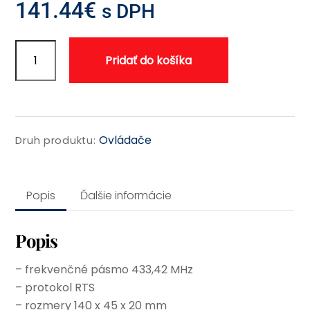
141.44
€
s DPH
množstvo
Pridať do košíka
Situo
5V
RTS
Pure
II
Ovládače
Druh produktu:
Popis
Ďalšie informácie
Popis
– frekvenčné pásmo 433,42 MHz
– protokol RTS
– rozmery 140 x 45 x 20 mm