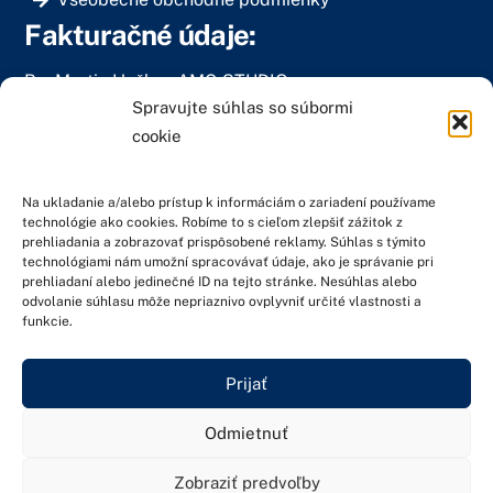
Fakturačné údaje:
Bc. Martin Haško – AMG STUDIO
Spravujte súhlas so súbormi
Muškátová 2281/9
cookie
900 28 Ivanka pri Dunaji
IČO: 40199096
Na ukladanie a/alebo prístup k informáciám o zariadení používame
DIČ: 1048117840
technológie ako cookies. Robíme to s cieľom zlepšiť zážitok z
prehliadania a zobrazovať prispôsobené reklamy. Súhlas s týmito
IČ DPH: SK1048117840
technológiami nám umožní spracovávať údaje, ako je správanie pri
prehliadaní alebo jedinečné ID na tejto stránke. Nesúhlas alebo
odvolanie súhlasu môže nepriaznivo ovplyvniť určité vlastnosti a
funkcie.
© 2023-2024 ESHOP AMG STUDIO. Weby od
zariadim.sk
–
sieť partnerov
POLITIKA COOKIES
Prijať
ZÁSADY SPRACÚVANIA OSOBNÝCH ÚDAJOV
Odmietnuť
Zobraziť predvoľby