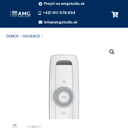
Skip
Prejsť na amgstudio.sk
to
+421 911 578 654
content
info@amgstudio.sk
DOMOV
OVLÁDAČE