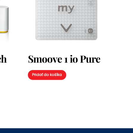
ch
Smoove 1 io Pure
Pridať do košíka