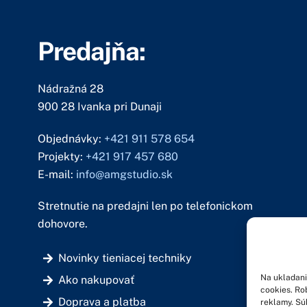
Predajňa:
Nádražná 28
900 28 Ivanka pri Dunaji
Objednávky:
+421 911 578 654
Projekty:
+421 917 457 680
E-mail:
info@amgstudio.sk
Stretnutie na predajni len po telefonickom
dohovore.
Novinky tieniacej techniky
Na ukladani
Ako nakupovať
cookies. Ro
Doprava a platba
reklamy. Sú