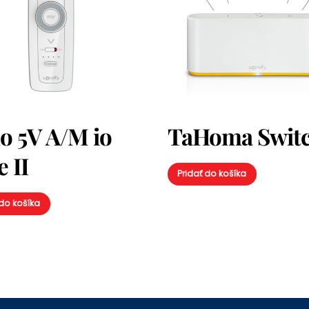
uo 5V A/M io
TaHoma Swit
 II
Pridať do košíka
 do košíka