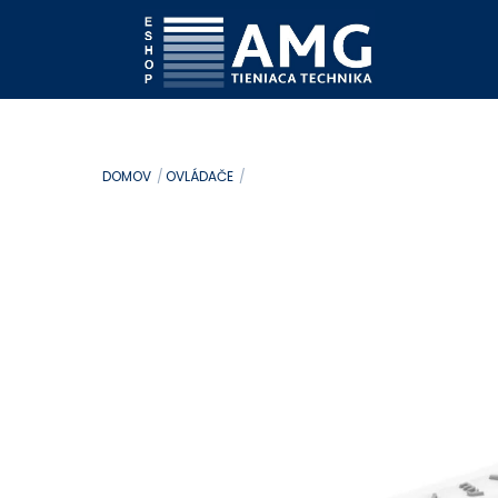
Skip
to
content
DOMOV
OVLÁDAČE