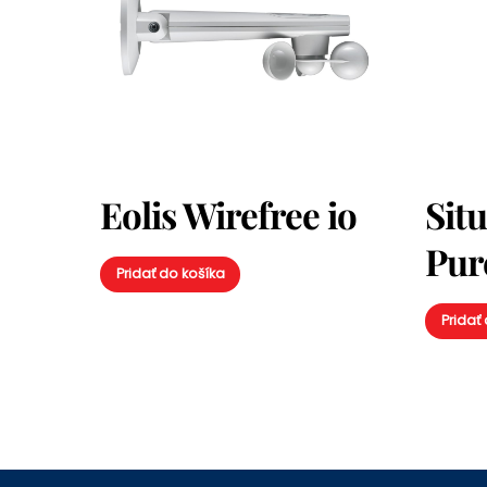
Eolis Wirefree io
Sit
Pure
Pridať do košíka
Pridať