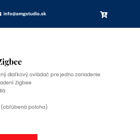
info@amgstudio.sk
Zigbee
ný diaľkový ovládač pre jedno zariadenie
iadení Zigbee
dlá
)
 (obľúbená poloha)