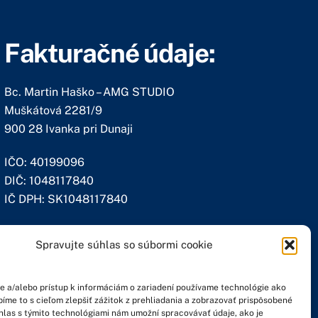
Fakturačné údaje:
Bc. Martin Haško – AMG STUDIO
Muškátová 2281/9
900 28 Ivanka pri Dunaji
IČO: 40199096
DIČ: 1048117840
IČ DPH: SK1048117840
Spravujte súhlas so súbormi cookie
e a/alebo prístup k informáciám o zariadení používame technológie ako
bíme to s cieľom zlepšiť zážitok z prehliadania a zobrazovať prispôsobené
hlas s týmito technológiami nám umožní spracovávať údaje, ako je