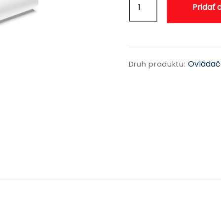
Pridať 
Ovládač
YSIA
1
Zigbee
Ovládač
Druh produktu: