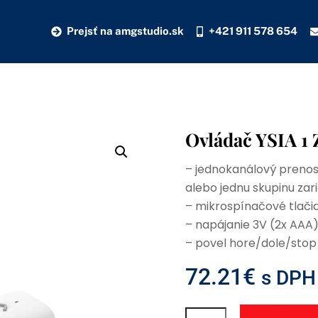
Prejsť na amgstudio.sk
+421 911 578 654
Ovládač YSIA 1 
– jednokanálový prenos
alebo jednu skupinu zar
– mikrospínačové tlači
– napájanie 3V (2x AAA
– povel hore/dole/stop
72.21
€
s DPH
množstvo