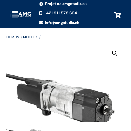
Skip
Prejsť na amgstudio.sk
to
+421 911 578 654
content
info@amgstudio.sk
DOMOV
MOTORY