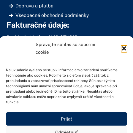
Doprava a platba
Všeobecné obchodné podmienky
Fakturačné údaje:
Bc. Martin Haško – AMG STUDIO
Spravujte súhlas so súbormi
Muškátová 2281/9
cookie
900 28 Ivanka pri Dunaji
IČO: 40199096
Na ukladanie a/alebo prístup k informáciám o zariadení používame
DIČ: 1048117840
technológie ako cookies. Robíme to s cieľom zlepšiť zážitok z
prehliadania a zobrazovať prispôsobené reklamy. Súhlas s týmito
IČ DPH: SK1048117840
technológiami nám umožní spracovávať údaje, ako je správanie pri
prehliadaní alebo jedinečné ID na tejto stránke. Nesúhlas alebo
odvolanie súhlasu môže nepriaznivo ovplyvniť určité vlastnosti a
funkcie.
© 2023-2024 ESHOP AMG STUDIO. Weby od
zariadim.sk
–
sieť partnerov
POLITIKA COOKIES
Prijať
ZÁSADY SPRACÚVANIA OSOBNÝCH ÚDAJOV
Odmietnuť