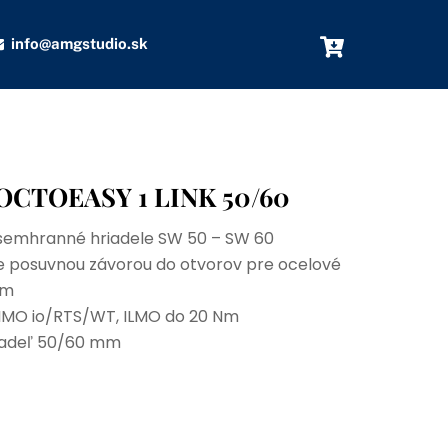
info@amgstudio.sk
 OCTOEASY 1 LINK 50/60
osemhranné hriadele SW 50 – SW 60
 posuvnou závorou do otvorov pre ocelové
mm
IMO io/RTS/WT, ILMO do 20 Nm
riadeľ 50/60 mm