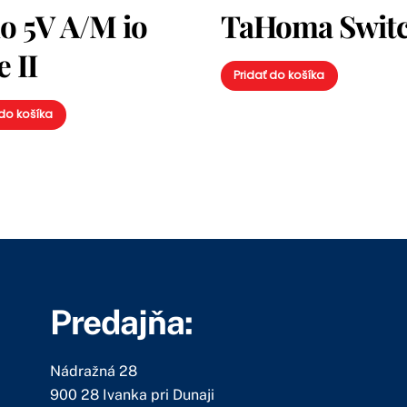
uo 5V A/M io
TaHoma Swit
 II
Pridať do košíka
 do košíka
Predajňa:
Nádražná 28
900 28 Ivanka pri Dunaji