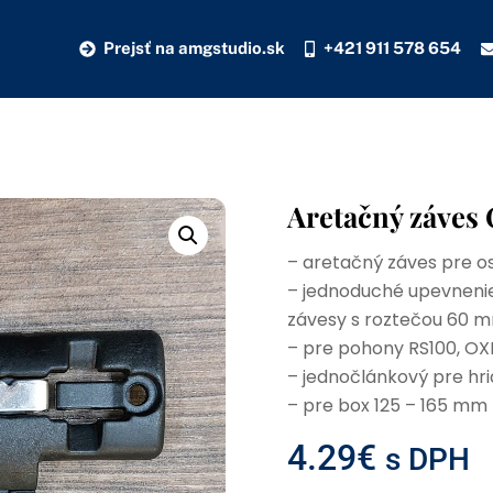
Prejsť na amgstudio.sk
+421 911 578 654
Aretačný záves
– aretačný záves pre 
– jednoduché upevnenie
závesy s roztečou 60 
– pre pohony RS100, OX
– jednočlánkový pre h
– pre box 125 – 165 mm
4.29
€
s DPH