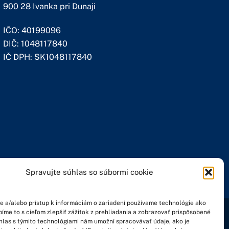
900 28 Ivanka pri Dunaji
IČO: 40199096
DIČ: 1048117840
IČ DPH: SK1048117840
Spravujte súhlas so súbormi cookie
e a/alebo prístup k informáciám o zariadení používame technológie ako
ZÁSADY SPRACÚVANIA OSOBNÝCH
bíme to s cieľom zlepšiť zážitok z prehliadania a zobrazovať prispôsobené
TIKA COOKIES
hlas s týmito technológiami nám umožní spracovávať údaje, ako je
ÚDAJOV