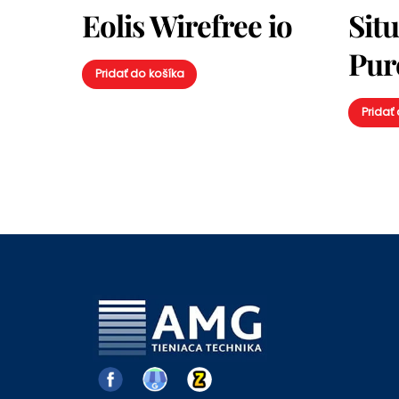
Eolis Wirefree io
Sit
Pure
Pridať do košíka
Pridať