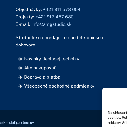
Objednávky:
+421 911 578 654
Projekty:
+421 917 457 680
E-mail:
info@amgstudio.sk
Stretnutie na predajni len po telefonickom
dohovore.
Novinky tieniacej techniky
Ako nakupovať
Doprava a platba
Všeobecné obchodné podmienky
Na ukladani
cookies. Ro
POLI
.sk
–
sieť partnerov
reklamy. Sú